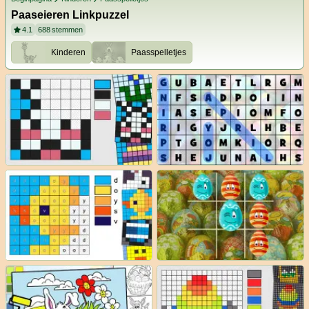
Paaseieren Linkpuzzel
4.1
688
stemmen
Kinderen
Paasspelletjes