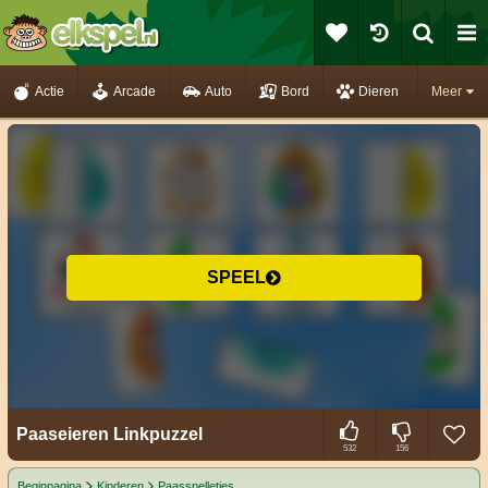
Actie
Arcade
Auto
Bord
Dieren
Meer
SPEEL
Paaseieren Linkpuzzel
532
156
Beginpagina
Kinderen
Paasspelletjes