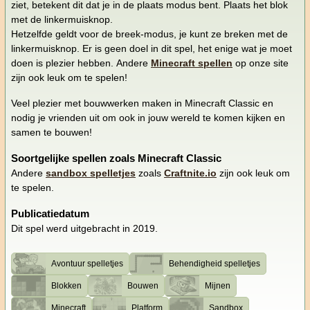
ziet, betekent dit dat je in de plaats modus bent. Plaats het blok
met de linkermuisknop.
Hetzelfde geldt voor de breek-modus, je kunt ze breken met de
linkermuisknop. Er is geen doel in dit spel, het enige wat je moet
doen is plezier hebben. Andere
Minecraft spellen
op onze site
zijn ook leuk om te spelen!
Veel plezier met bouwwerken maken in Minecraft Classic en
nodig je vrienden uit om ook in jouw wereld te komen kijken en
samen te bouwen!
Soortgelijke spellen zoals Minecraft Classic
Andere
sandbox spelletjes
zoals
Craftnite.io
zijn ook leuk om
te spelen.
Publicatiedatum
Dit spel werd uitgebracht in 2019.
Avontuur spelletjes
Behendigheid spelletjes
Blokken
Bouwen
Mijnen
Minecraft
Platform
Sandbox