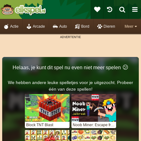
Actie
Arcade
Auto
Bord
Dieren
Meer
😕
Helaas, je kunt dit spel nu even niet meer spelen
We hebben andere leuke spelletjes voor je uitgezocht. Probeer
één van deze spellen!
Block TNT Blast
Noob Miner: Escape from Prison