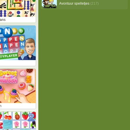
Avontuur spelletjes
(217)
tans
h