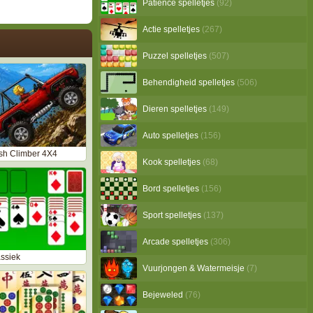
Patience spelletjes
(92)
Actie spelletjes
(267)
Puzzel spelletjes
(507)
Behendigheid spelletjes
(506)
Dieren spelletjes
(149)
Auto spelletjes
(156)
sh Climber 4X4
Kook spelletjes
(68)
Bord spelletjes
(156)
Sport spelletjes
(137)
Arcade spelletjes
(306)
assiek
Vuurjongen & Watermeisje
(7)
Bejeweled
(76)