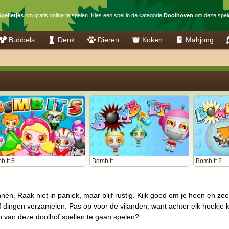
pelletjes
om gratis online te spelen. Kies een spel in de categorie
Doolhoven
om deze spel
Bubbels
Denk
Dieren
Koken
Mahjong
b It 5
Bomb It
Bomb It 2
nnen. Raak niet in paniek, maar blijf rustig. Kijk goed om je heen en z
f dingen verzamelen. Pas op voor de vijanden, want achter elk hoekje
n van deze doolhof spellen te gaan spelen?