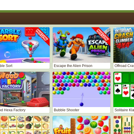
ble Sort
Escape the Alien Prison
Offroad Cra
d Hexa Factory
Bubble Shooter
Solitaire Kl