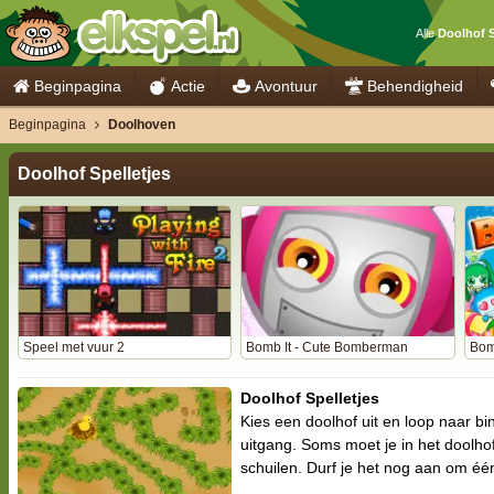
Alle
Doolhof S
Beginpagina
Actie
Avontuur
Behendigheid
Beginpagina
Doolhoven
Doolhof Spelletjes
Speel met vuur 2
Bomb It - Cute Bomberman
Bom
Doolhof Spelletjes
Kies een doolhof uit en loop naar bi
uitgang. Soms moet je in het doolho
schuilen. Durf je het nog aan om éé