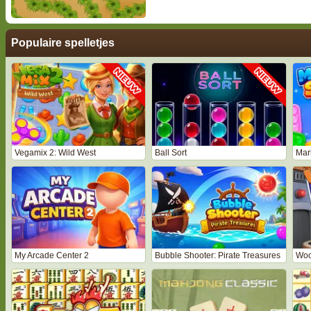
Populaire spelletjes
Vegamix 2: Wild West
Ball Sort
Mar
My Arcade Center 2
Bubble Shooter: Pirate Treasures
Woo