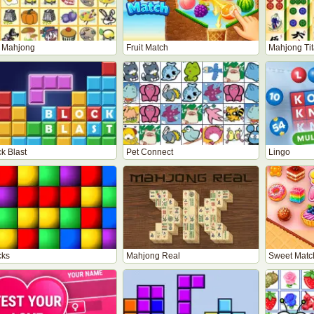
s Mahjong
Fruit Match
Mahjong Ti
k Blast
Pet Connect
Lingo
cks
Mahjong Real
Sweet Matc