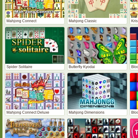
Mahjong Connect
Mahjong Classic
Kri
Spider Solitaire
Butterfly Kyodai
Bloc
Mahjong Connect Deluxe
Mahjong Dimensions
Blo