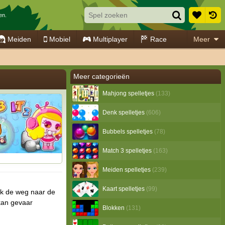
en.
Meiden
Mobiel
Multiplayer
Race
Meer
Meer categorieën
Mahjong spelletjes
(133)
Denk spelletjes
(606)
Bubbels spelletjes
(78)
Match 3 spelletjes
(163)
Meiden spelletjes
(239)
Kaart spelletjes
(99)
oek de weg naar de
 kan gevaar
Blokken
(131)