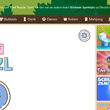
het spel
Thief Puzzle
. Speel ook één van de andere leuke
Stickman Spelletjes
op Elkspel.n
Bubbels
Denk
Dieren
Koken
Mahjong