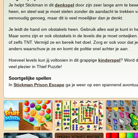
Je helpt Stickman in dit
denkspel
door zijn zeer lange arm te be
heen, en steel wat je moet stelen zonder de aandacht te trekken va
eenvoudig genoeg, maar dit is veel moeilijker dan je denkt.
Je leidt de hand om obstakels heen. Gebruik alles wat je kunt in he
Maar soms zijn er ook obstakels in de levels die je moet ontwijk
of zelfs TNT. Vermijd ze en bereik het doel. Zorg er ook voor dat j
anders waarschuw je ze en komt de politie snel achter je aan.
Hoeveel levels kun jij voltooien in dit grappige
kinderspel
? Word de
veel plezier in Thief Puzzle!
Soortgelijke spellen
In
Stickman Prison Escape
ga je weer op een spannend avontuu