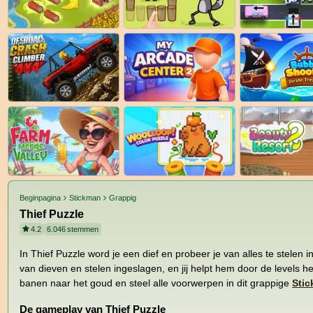
Beginpagina
Stickman
Grappig
Thief Puzzle
4.2
6.046
stemmen
In Thief Puzzle word je een dief en probeer je van alles te stelen i
van dieven en stelen ingeslagen, en jij helpt hem door de levels h
banen naar het goud en steel alle voorwerpen in dit grappige
Stic
De gameplay van Thief Puzzle