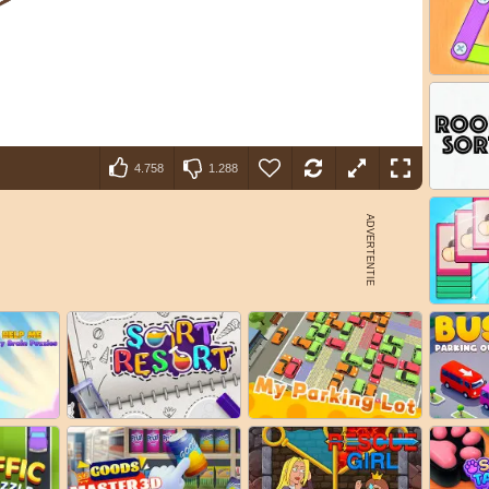
4.758
1.288