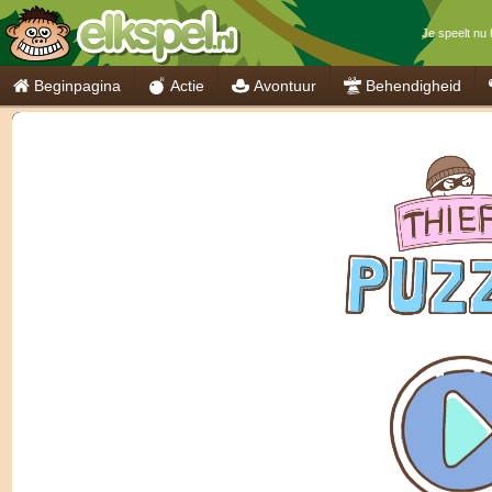
Je speelt nu 
Beginpagina
Actie
Avontuur
Behendigheid