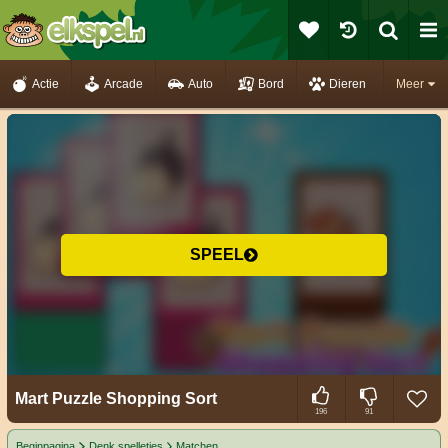
Actie
Arcade
Auto
Bord
Dieren
Meer
SPEEL
Mart Puzzle Shopping Sort
196
91
Beginpagina
Denk spelletjes
Matchen