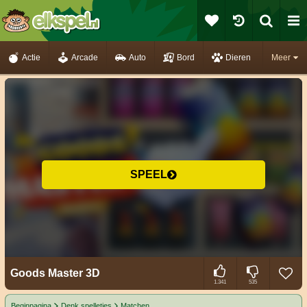
Actie
Arcade
Auto
Bord
Dieren
Meer
SPEEL
Goods Master 3D
1.341
535
Beginpagina
Denk spelletjes
Matchen