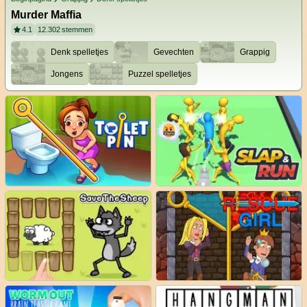
Murder Maffia
4.1
12.302
stemmen
Denk spelletjes
Gevechten
Grappig
Jongens
Puzzel spelletjes