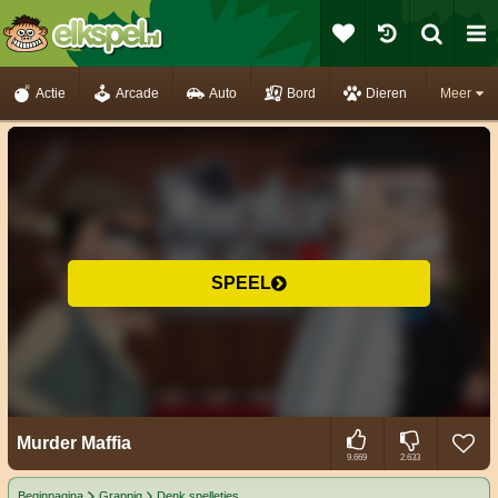
Actie
Arcade
Auto
Bord
Dieren
Meer
SPEEL
Murder Maffia
9.669
2.633
Beginpagina
Grappig
Denk spelletjes