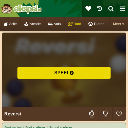
Actie
Arcade
Auto
Bord
Dieren
Meer
SPEEL
Reversi
103
77
Beginpagina
Bord spelletjes
Puzzel spelletjes