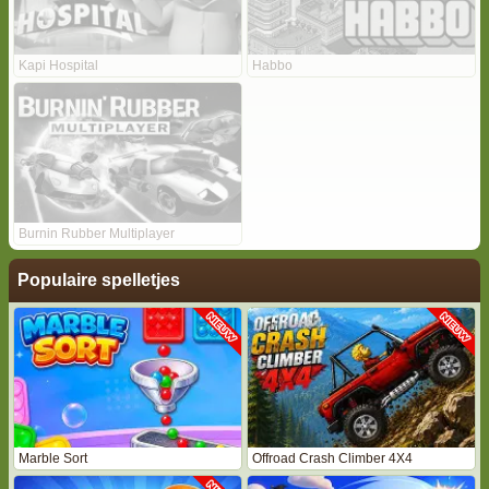
Kapi Hospital
Habbo
Burnin Rubber Multiplayer
Populaire spelletjes
Marble Sort
Offroad Crash Climber 4X4