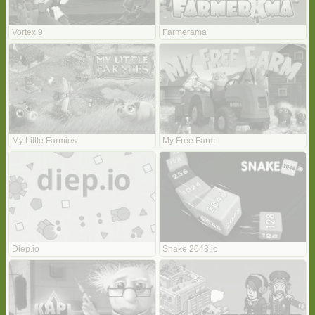
Vortex 9
Farmerama
My Little Farmies
My Free Farm
Diep.io
Snake 2048.io