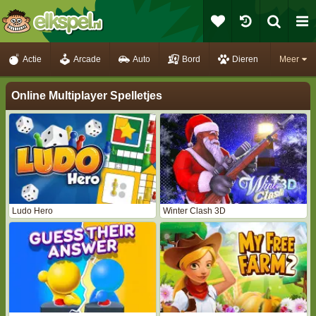
Actie
Arcade
Auto
Bord
Dieren
Meer
Online Multiplayer Spelletjes
Ludo Hero
Winter Clash 3D