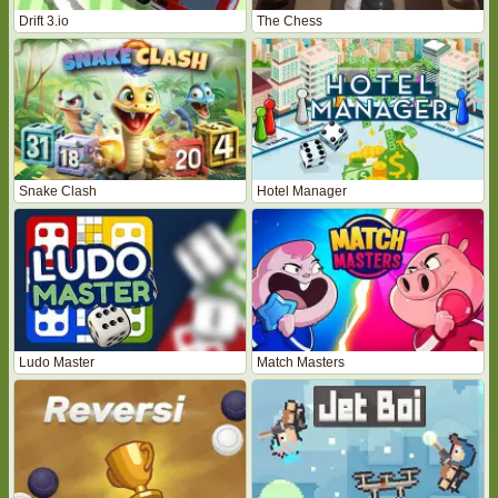
Drift 3.io
The Chess
Snake Clash
Hotel Manager
Ludo Master
Match Masters