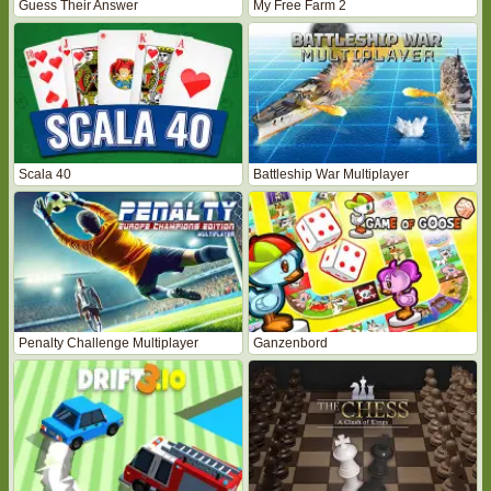
Guess Their Answer
My Free Farm 2
Scala 40
Battleship War Multiplayer
Penalty Challenge Multiplayer
Ganzenbord