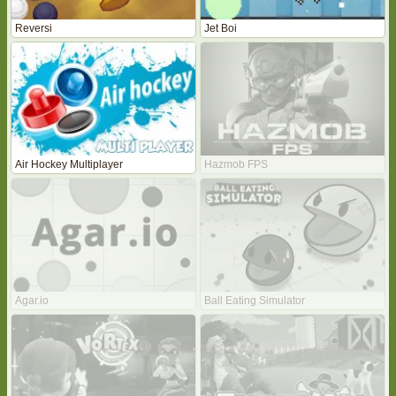
Reversi
Jet Boi
Air Hockey Multiplayer
Hazmob FPS
Agar.io
Ball Eating Simulator