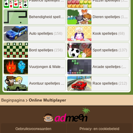
Patience spelletjes
(92)
Puzzel spelletjes
(507)
Behendigheid spelletjes
(506)
Dieren spelletjes
(149)
Auto spelletjes
(156)
Kook spelletjes
(68)
Bord spelletjes
(156)
Sport spelletjes
(137)
Vuurjongen & Watermeisje
(7)
Arcade spelletjes
(306)
Avontuur spelletjes
(217)
Race spelletjes
(212)
Beginpagina
Online Multiplayer
Gebruiksvoorwaarden
Privacy- en cookiebeleid