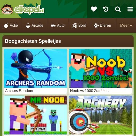
Actie
Arcade
Auto
Bord
Dieren
Meer
Boogschieten Spelletjes
Archers Random
Noob vs 1000 Zombies!