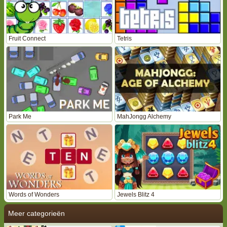
Fruit Connect
Tetris
Park Me
MahJongg Alchemy
Words of Wonders
Jewels Blitz 4
Meer categorieën