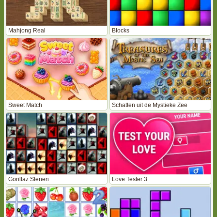
Mahjong Real
Blocks
Sweet Match
Schatten uit de Mystieke Zee
Gorillaz Stenen
Love Tester 3