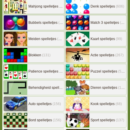
Mahjong spelletjes
(133)
Denk spelletjes
(606)
Bubbels spelletjes
(78)
Match 3 spelletjes
(163)
Meiden spelletjes
(239)
Kaart spelletjes
(99)
Blokken
(131)
Actie spelletjes
(267)
Patience spelletjes
(92)
Puzzel spelletjes
(507)
Behendigheid spelletjes
(506)
Dieren spelletjes
(149)
Auto spelletjes
(156)
Kook spelletjes
(68)
Bord spelletjes
(156)
Sport spelletjes
(137)