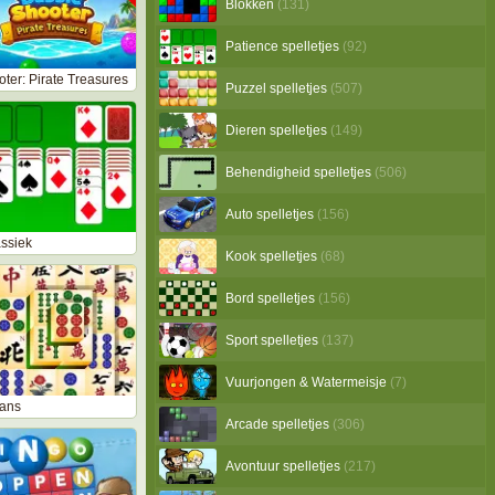
Blokken
(131)
Patience spelletjes
(92)
ter: Pirate Treasures
Puzzel spelletjes
(507)
Dieren spelletjes
(149)
Behendigheid spelletjes
(506)
Auto spelletjes
(156)
assiek
Kook spelletjes
(68)
Bord spelletjes
(156)
Sport spelletjes
(137)
Vuurjongen & Watermeisje
(7)
tans
Arcade spelletjes
(306)
Avontuur spelletjes
(217)