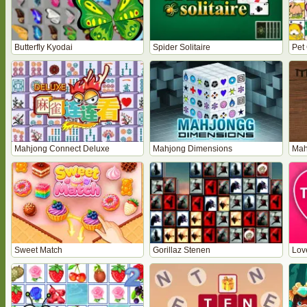
Butterfly Kyodai
Spider Solitaire
Pet
Mahjong Connect Deluxe
Mahjong Dimensions
Mah
Sweet Match
Gorillaz Stenen
Lov