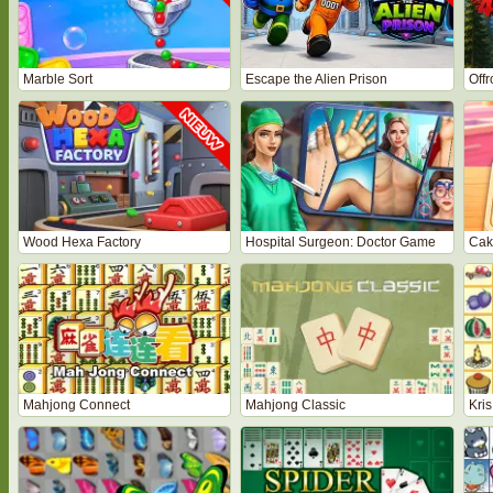
Marble Sort
Escape the Alien Prison
Off
Wood Hexa Factory
Hospital Surgeon: Doctor Game
Cak
Mahjong Connect
Mahjong Classic
Kri