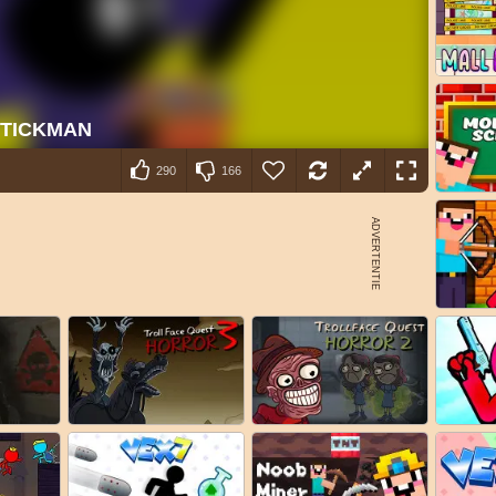
290
166