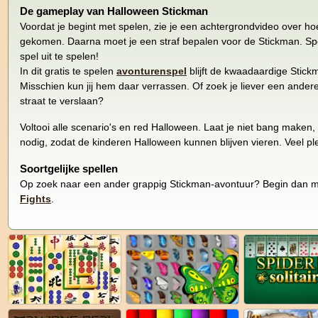
De gameplay van Halloween Stickman
Voordat je begint met spelen, zie je een achtergrondvideo over ho
gekomen. Daarna moet je een straf bepalen voor de Stickman. Spee
spel uit te spelen!
In dit gratis te spelen
avonturenspel
blijft de kwaadaardige Stick
Misschien kun jij hem daar verrassen. Of zoek je liever een and
straat te verslaan?
Voltooi alle scenario's en red Halloween. Laat je niet bang maken
nodig, zodat de kinderen Halloween kunnen blijven vieren. Veel ple
Soortgelijke spellen
Op zoek naar een ander grappig Stickman-avontuur? Begin dan m
Fights
.