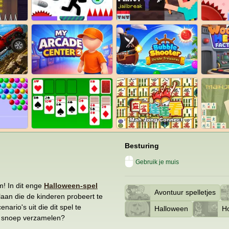
Besturing
Gebruik je muis
m! In dit enge
Halloween-spel
Avontuur spelletjes
aan die de kinderen probeert te
nario's uit die dit spel te
Halloween
Ho
et snoep verzamelen?