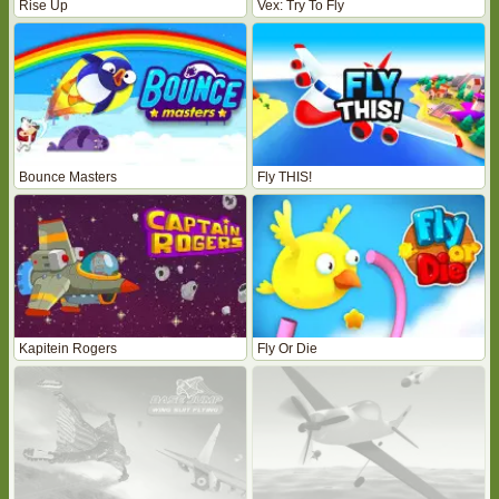
Rise Up
Vex: Try To Fly
Bounce Masters
Fly THIS!
Kapitein Rogers
Fly Or Die