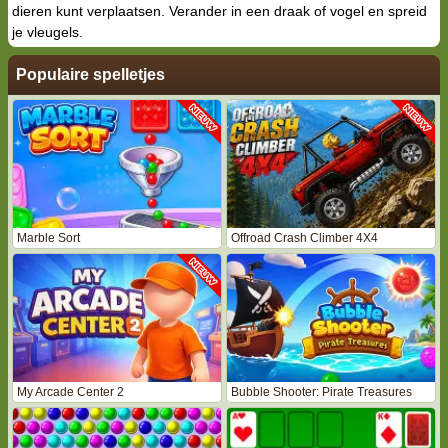
dieren kunt verplaatsen. Verander in een draak of vogel en spreid
je vleugels.
Populaire spelletjes
Marble Sort
Offroad Crash Climber 4X4
My Arcade Center 2
Bubble Shooter: Pirate Treasures