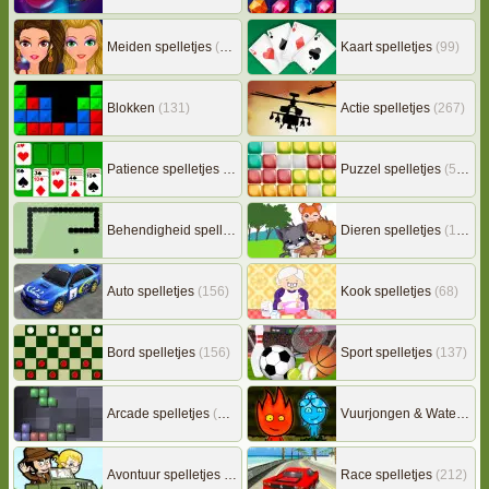
Meiden spelletjes
(239)
Kaart spelletjes
(99)
Blokken
(131)
Actie spelletjes
(267)
Patience spelletjes
(92)
Puzzel spelletjes
(507)
Behendigheid spelletjes
(506)
Dieren spelletjes
(149)
Auto spelletjes
(156)
Kook spelletjes
(68)
Bord spelletjes
(156)
Sport spelletjes
(137)
Arcade spelletjes
(306)
Vuurjongen & Watermeisje
Avontuur spelletjes
(217)
Race spelletjes
(212)