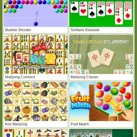
Bubble Shooter
Solitaire Klassiek
Mahjong Connect
Mahjong Classic
Kris Mahjong
Fruit Match