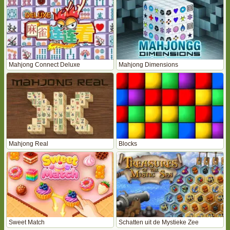
Mahjong Connect Deluxe
Mahjong Dimensions
Mahjong Real
Blocks
Sweet Match
Schatten uit de Mystieke Zee