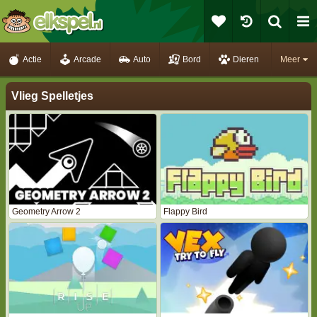
Actie
Arcade
Auto
Bord
Dieren
Meer
Vlieg Spelletjes
Geometry Arrow 2
Flappy Bird