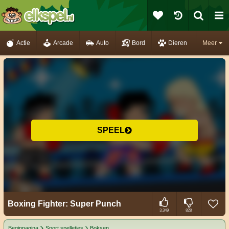
Actie
Arcade
Auto
Bord
Dieren
Meer
SPEEL
Boxing Fighter: Super Punch
3.349
828
Beginpagina
Sport spelletjes
Boksen