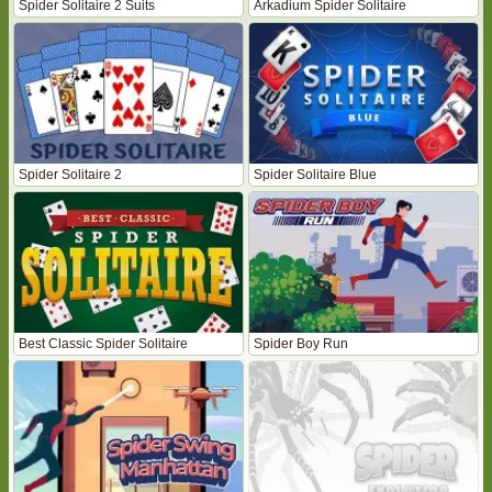
Spider Solitaire 2 Suits
Arkadium Spider Solitaire
Spider Solitaire 2
Spider Solitaire Blue
Best Classic Spider Solitaire
Spider Boy Run