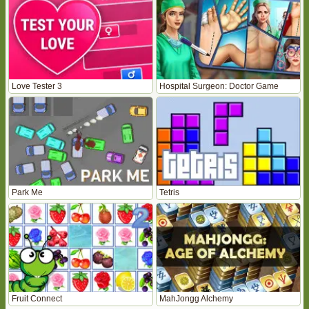
Love Tester 3
Hospital Surgeon: Doctor Game
Park Me
Tetris
Fruit Connect
MahJongg Alchemy