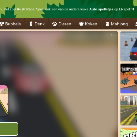
 nu het spel
Rush Race
. Speel ook één van de andere leuke
Auto spelletjes
op Elkspel.nl!
Bubbels
Denk
Dieren
Koken
Mahjong