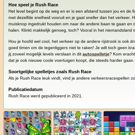
Hoe speel je Rush Race
Het level begint op de weg en er is een afstand tussen jou en de f
met dezelfde snelheid vooruit en je gaat sneller dan het verkeer. H
muisknop ingedrukt houden om naar de andere baan te gaan en de
halen. Klinkt makkelijk genoeg, toch? Vooral in het niemandsland wa
Hou je hoofd wel cool, het verkeer op de andere rijstrook is ook dr
goed timen om de tegenliggers niet te raken! Je wilt toch geen kr
jij zoveel mogelijk levels verslaan in dit
autospelletje
? Kom eracht
dat je ook nieuwe coole voertuigen koopt, die steeds harder gaan.
Soortgelijke spelletjes zoals Rush Race
Als je Rush Race leuk vindt, vind je andere verkeersracespellen z
Publicatiedatum
Rush Race werd gepubliceerd in 2021.