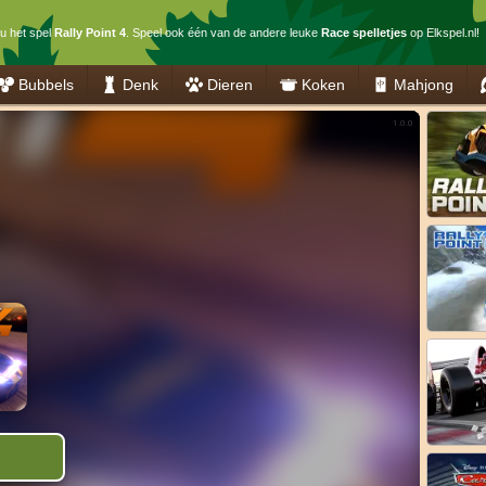
nu het spel
Rally Point 4
. Speel ook één van de andere leuke
Race spelletjes
op Elkspel.nl!
Bubbels
Denk
Dieren
Koken
Mahjong