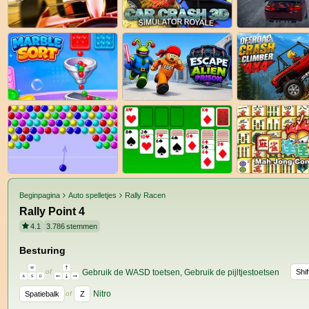
Beginpagina
Auto spelletjes
Rally Racen
Rally Point 4
4.1
3.786
stemmen
Besturing
Gebruik de WASD toetsen, Gebruik de pijltjestoetsen
Shif
of
Nitro
Spatiebalk
Z
of