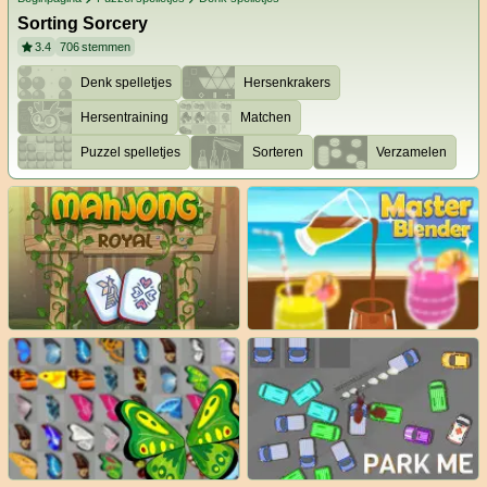
Sorting Sorcery
3.4
706
stemmen
Denk spelletjes
Hersenkrakers
Hersentraining
Matchen
Puzzel spelletjes
Sorteren
Verzamelen