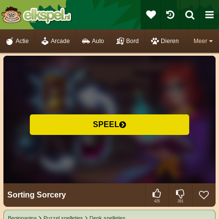
Actie
Arcade
Auto
Bord
Dieren
Meer
SPEEL
Sorting Sorcery
425
281
Beginpagina
Puzzel spelletjes
Denk spelletjes