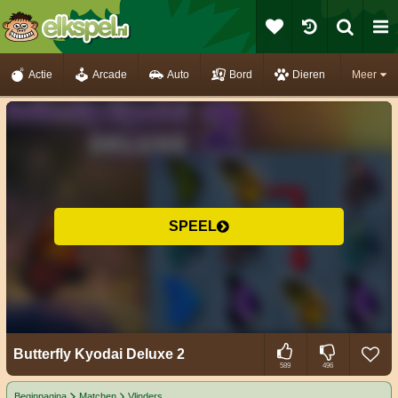
Actie
Arcade
Auto
Bord
Dieren
Meer
SPEEL
Butterfly Kyodai Deluxe 2
589
496
Beginpagina
Matchen
Vlinders