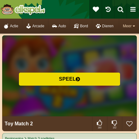
Actie
Arcade
Auto
Bord
Dieren
Meer
SPEEL
Toy Match 2
380
162
Beginpagina
Match 3 spelletjes