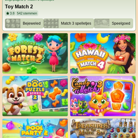
Toy Match 2
3.8
542
stemmen
Bejeweled
Match 3 spelletjes
Speelgoed