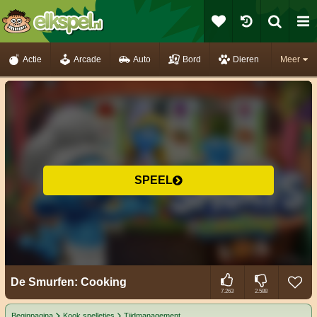
Actie
Arcade
Auto
Bord
Dieren
Meer
SPEEL
De Smurfen: Cooking
7.263
2.588
Beginpagina
Kook spelletjes
Tijdmanagement