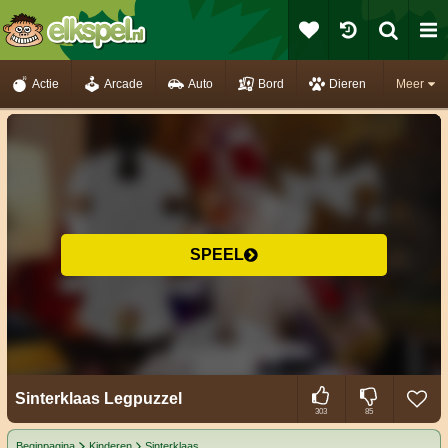
Actie
Arcade
Auto
Bord
Dieren
Meer
SPEEL
Sinterklaas Legpuzzel
303
85
Beginpagina
Kinderen
Sinterklaas