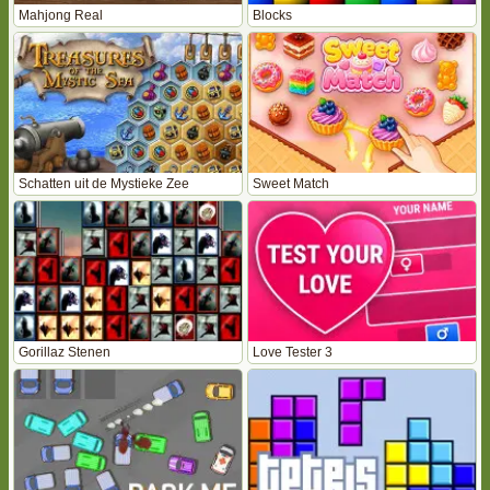
Mahjong Real
Blocks
Schatten uit de Mystieke Zee
Sweet Match
Gorillaz Stenen
Love Tester 3