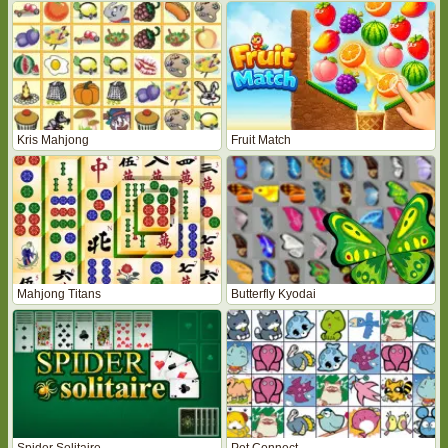
Kris Mahjong
Fruit Match
Mahjong Titans
Butterfly Kyodai
Spider Solitaire
Pet Connect