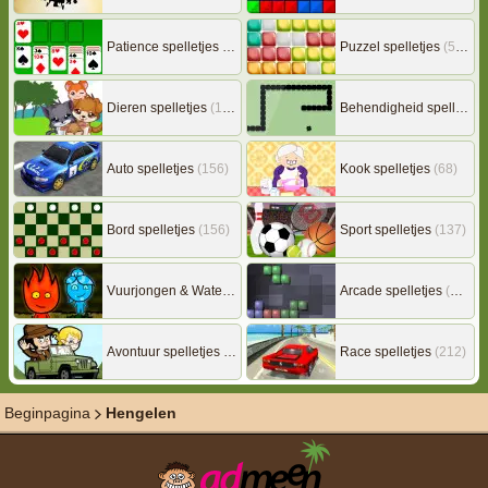
Patience spelletjes
(92)
Puzzel spelletjes
(507)
Dieren spelletjes
(149)
Behendigheid spelletjes
Auto spelletjes
(156)
Kook spelletjes
(68)
Bord spelletjes
(156)
Sport spelletjes
(137)
Vuurjongen & Watermeisje
(7)
Arcade spelletjes
(306)
Avontuur spelletjes
(217)
Race spelletjes
(212)
Beginpagina
Hengelen