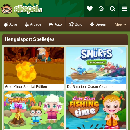
Actie
Arcade
Auto
Bord
Dieren
Meer
Hengelsport Spelletjes
Gold Miner Special Edition
De Smurfen: Ocean Cleanup