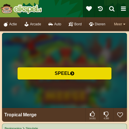
Actie
Arcade
Auto
Bord
Dieren
Meer
SPEEL
Tropical Merge
14.051
4.350
Beginpagina
Simulatie