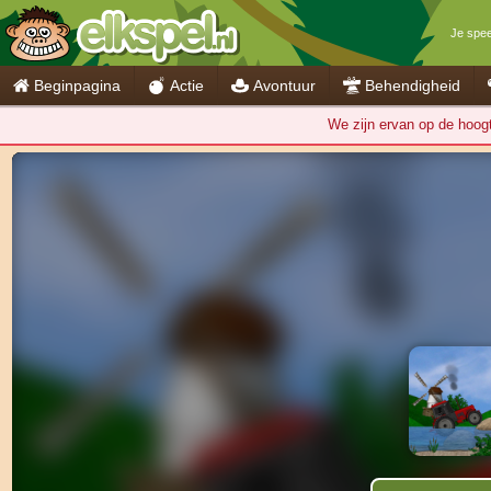
Je spee
Beginpagina
Actie
Avontuur
Behendigheid
We zijn ervan op de hoogte