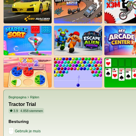
Beginpagina
Rijden
Tractor Trial
3.9
4.858
stemmen
Besturing
Gebruik je muis