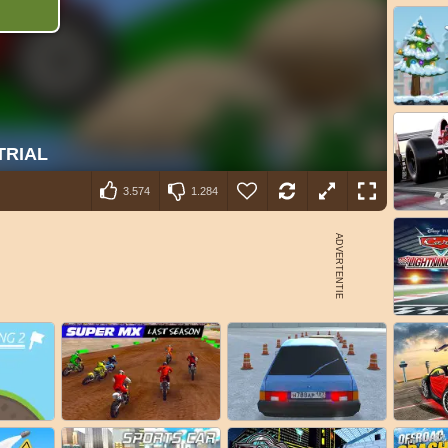
3.574
1.284