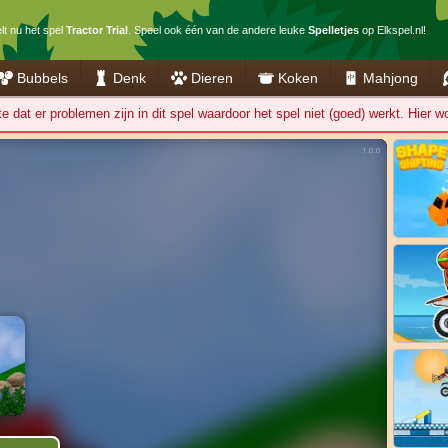
lt nu het spel
Tractor Trial
. Speel ook één van de andere leuke
Spelletjes
op Elkspel.nl!
Bubbels
Denk
Dieren
Koken
Mahjong
 dat er problemen zijn in dit spel waardoor het spel niet (goed) werkt. Hier 