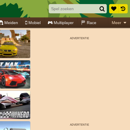
Meiden
Mobiel
Multiplayer
Race
Meer