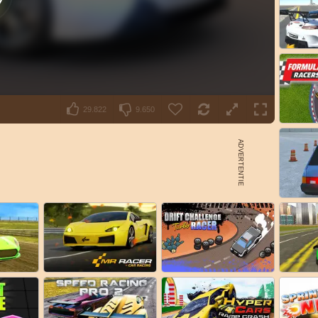
29.822
9.650