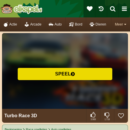
Actie
Arcade
Auto
Bord
Dieren
Meer
SPEEL
Turbo Race 3D
3.908
1.718
Beginpagina
Race spelletjes
Auto spelletjes