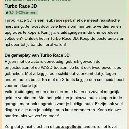
Turbo Race 3D
3.8
5.626
stemmen
Turbo Race 3D is een leuk
racespel
, met de meest realistische
rijervaring. Je racet door vele levels om munten te verdienen en
upgrades te kopen. Kun jij alle uitdagingen in de drie werelden
voltooien? Ontdek het in Turbo Race 3D. Koop de beste auto's en
rijd door tot je banden eraf vallen!
De gameplay van Turbo Race 3D
Rijden met de auto is eenvoudig, gebruik gewoon de
pijltjestoetsen of de WASD-toetsen. Je kunt ook twee power-ups
gebruiken. Met Z krijg je een schild dat voorkomt dat je tegen
andere auto's botst. En met de X-toets krijg je een snelheidsboost
voor een korte tijd.
Voltooi uitdagingen om drie sterren te halen en zoveel mogelijk
geld te verdienen. Met het geld kun je nieuwe auto's kopen in de
garage, maar ook upgrades voor je huidige auto. Er zijn ook veel
dingen die je aan je huidige auto kunt veranderen. Koop nieuwe
banden, nieuwe verf en meer!
Zorg dat je niet crasht in dit
autospelletje
, anders is het level