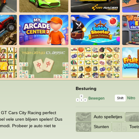
Besturing
Nitro
Bewegen
Shift
 GT Cars City Racing perfect
Auto spelletjes
pel vele uren blijven spelen! Dus
 modi. Probeer je auto niet te
Stunten
Toet