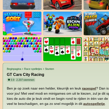
Beginpagina
Race spelletjes
Stunten
GT Cars City Racing
3.9
2.207
stemmen
Ben je op zoek naar een helder, kleurrijk en leuk
racespel
? Dan is
voor jou! Met veel modi en minigames om uit te kiezen, zul je dit s
kies de auto die je leuk vindt en begin rond te rijden in één van de
veel te beschadigen, en ga zo snel mogelijk in dit
autospelletje
.