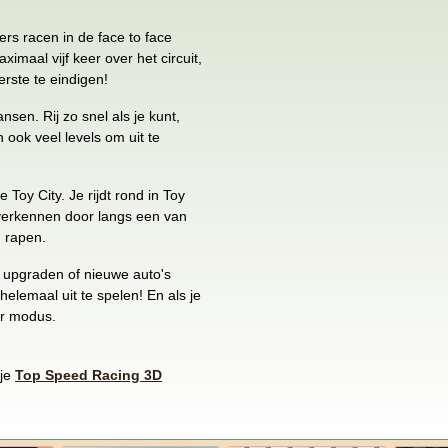
ers racen in de face to face
ximaal vijf keer over het circuit,
erste te eindigen!
sen. Rij zo snel als je kunt,
n ook veel levels om uit te
 Toy City. Je rijdt rond in Toy
t verkennen door langs een van
d rapen.
o upgraden of nieuwe auto's
elemaal uit te spelen! En als je
er modus.
 je
Top Speed Racing 3D