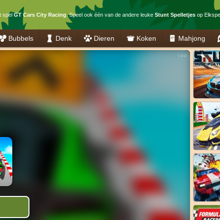
t spel
GT Cars City Racing
. Speel ook één van de andere leuke
Stunt Spelletjes
op Elkspel
Bubbels
Denk
Dieren
Koken
Mahjong