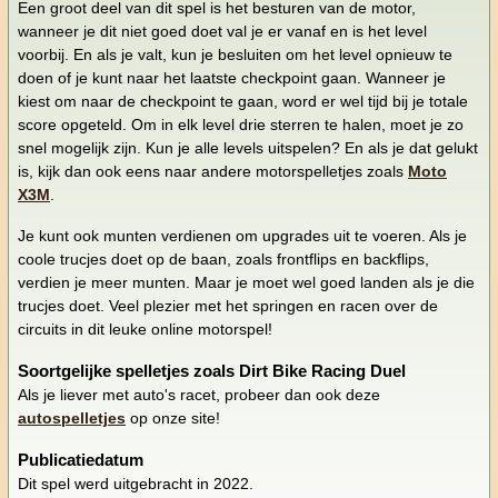
Een groot deel van dit spel is het besturen van de motor,
wanneer je dit niet goed doet val je er vanaf en is het level
voorbij. En als je valt, kun je besluiten om het level opnieuw te
doen of je kunt naar het laatste checkpoint gaan. Wanneer je
kiest om naar de checkpoint te gaan, word er wel tijd bij je totale
score opgeteld. Om in elk level drie sterren te halen, moet je zo
snel mogelijk zijn. Kun je alle levels uitspelen? En als je dat gelukt
is, kijk dan ook eens naar andere motorspelletjes zoals
Moto
X3M
.
Je kunt ook munten verdienen om upgrades uit te voeren. Als je
coole trucjes doet op de baan, zoals frontflips en backflips,
verdien je meer munten. Maar je moet wel goed landen als je die
trucjes doet. Veel plezier met het springen en racen over de
circuits in dit leuke online motorspel!
Soortgelijke spelletjes zoals Dirt Bike Racing Duel
Als je liever met auto's racet, probeer dan ook deze
autospelletjes
op onze site!
Publicatiedatum
Dit spel werd uitgebracht in 2022.