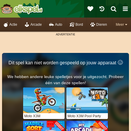
Actie
Arcade
Auto
Bord
Dieren
Meer
🥴️
Dit spel kan niet worden gespeeld op jouw apparaat
We hebben andere leuke spelletjes voor je uitgezocht. Probeer
één van deze spellen!
Moto X3M
Moto X3M Pool Party