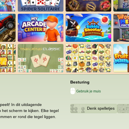
Besturing
Gebruik je muis
peelt! In dit uitdagende
Denk spelletjes
het scherm te kijken. Elke tegel
mmen er rond die tegel liggen.