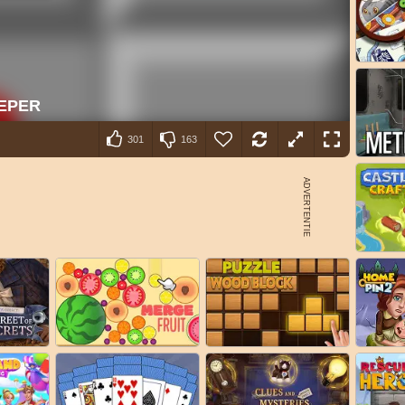
301
163