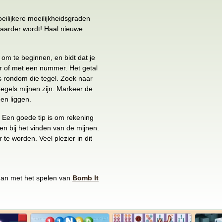
oeilijkere moeilijkheidsgraden
aarder wordt! Haal nieuwe
 om te beginnen, en bidt dat je
mer of met een nummer. Het getal
s rondom die tegel. Zoek naar
tegels mijnen zijn. Markeer de
en liggen.
n. Een goede tip is om rekening
n bij het vinden van de mijnen.
te worden. Veel plezier in dit
dan met het spelen van
Bomb It