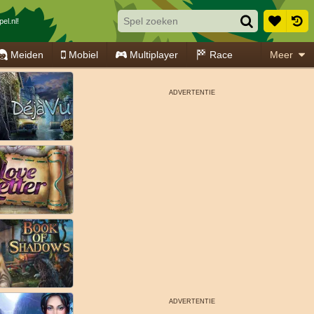
el.nl!
Meiden
Mobiel
Multiplayer
Race
Meer