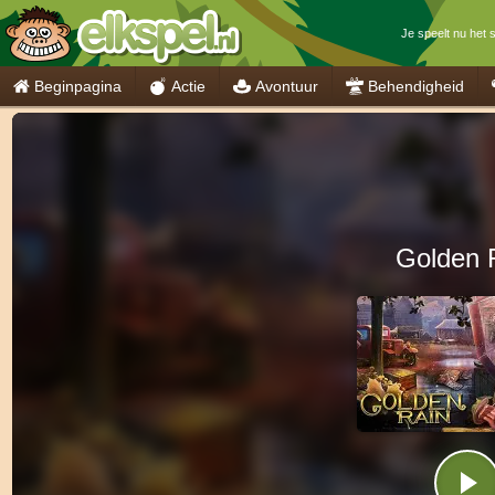
Je speelt nu het 
Beginpagina
Actie
Avontuur
Behendigheid
Golden 