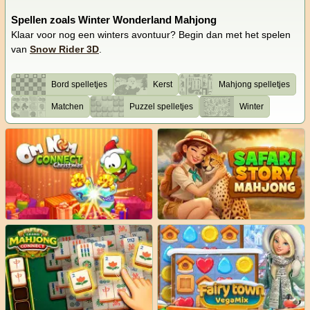
Spellen zoals Winter Wonderland Mahjong
Klaar voor nog een winters avontuur? Begin dan met het spelen
van
Snow Rider 3D
.
Bord spelletjes
Kerst
Mahjong spelletjes
Matchen
Puzzel spelletjes
Winter