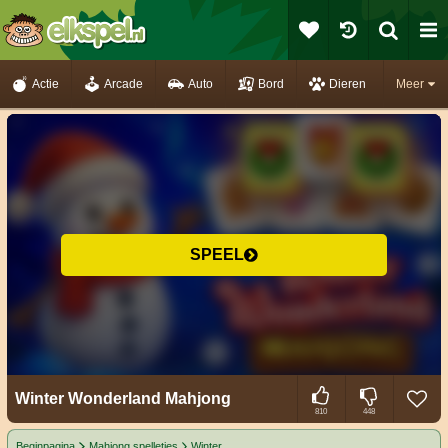
Actie
Arcade
Auto
Bord
Dieren
Meer
SPEEL
Winter Wonderland Mahjong
810
448
Beginpagina
Mahjong spelletjes
Winter