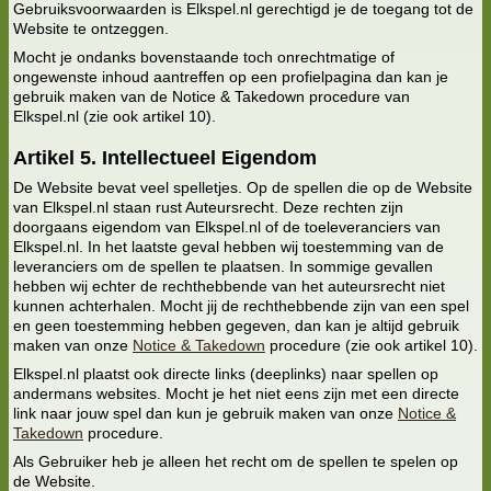
Gebruiksvoorwaarden is Elkspel.nl gerechtigd je de toegang tot de
Website te ontzeggen.
Mocht je ondanks bovenstaande toch onrechtmatige of
ongewenste inhoud aantreffen op een profielpagina dan kan je
gebruik maken van de Notice & Takedown procedure van
Elkspel.nl (zie ook artikel 10).
Artikel 5. Intellectueel Eigendom
De Website bevat veel spelletjes. Op de spellen die op de Website
van Elkspel.nl staan rust Auteursrecht. Deze rechten zijn
doorgaans eigendom van Elkspel.nl of de toeleveranciers van
Elkspel.nl. In het laatste geval hebben wij toestemming van de
leveranciers om de spellen te plaatsen. In sommige gevallen
hebben wij echter de rechthebbende van het auteursrecht niet
kunnen achterhalen. Mocht jij de rechthebbende zijn van een spel
en geen toestemming hebben gegeven, dan kan je altijd gebruik
maken van onze
Notice & Takedown
procedure (zie ook artikel 10).
Elkspel.nl plaatst ook directe links (deeplinks) naar spellen op
andermans websites. Mocht je het niet eens zijn met een directe
link naar jouw spel dan kun je gebruik maken van onze
Notice &
Takedown
procedure.
Als Gebruiker heb je alleen het recht om de spellen te spelen op
de Website.