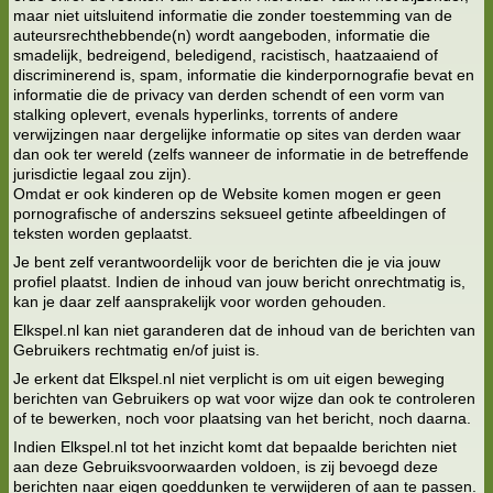
maar niet uitsluitend informatie die zonder toestemming van de
auteursrechthebbende(n) wordt aangeboden, informatie die
smadelijk, bedreigend, beledigend, racistisch, haatzaaiend of
discriminerend is, spam, informatie die kinderpornografie bevat en
informatie die de privacy van derden schendt of een vorm van
stalking oplevert, evenals hyperlinks, torrents of andere
verwijzingen naar dergelijke informatie op sites van derden waar
dan ook ter wereld (zelfs wanneer de informatie in de betreffende
jurisdictie legaal zou zijn).
Omdat er ook kinderen op de Website komen mogen er geen
pornografische of anderszins seksueel getinte afbeeldingen of
teksten worden geplaatst.
Je bent zelf verantwoordelijk voor de berichten die je via jouw
profiel plaatst. Indien de inhoud van jouw bericht onrechtmatig is,
kan je daar zelf aansprakelijk voor worden gehouden.
Elkspel.nl kan niet garanderen dat de inhoud van de berichten van
Gebruikers rechtmatig en/of juist is.
Je erkent dat Elkspel.nl niet verplicht is om uit eigen beweging
berichten van Gebruikers op wat voor wijze dan ook te controleren
of te bewerken, noch voor plaatsing van het bericht, noch daarna.
Indien Elkspel.nl tot het inzicht komt dat bepaalde berichten niet
aan deze Gebruiksvoorwaarden voldoen, is zij bevoegd deze
berichten naar eigen goeddunken te verwijderen of aan te passen.